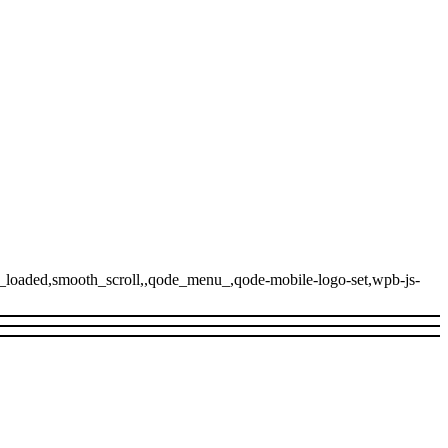
t_loaded,smooth_scroll,,qode_menu_,qode-mobile-logo-set,wpb-js-