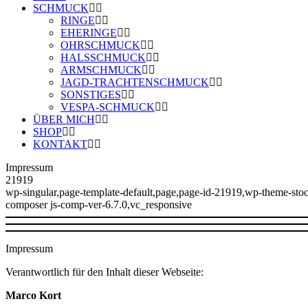
SCHMUCK
RINGE
EHERINGE
OHRSCHMUCK
HALSSCHMUCK
ARMSCHMUCK
JAGD-TRACHTENSCHMUCK
SONSTIGES
VESPA-SCHMUCK
ÜBER MICH
SHOP
KONTAKT
Impressum
21919
wp-singular,page-template-default,page,page-id-21919,wp-theme-sto
composer js-comp-ver-6.7.0,vc_responsive
Impressum
Verantwortlich für den Inhalt dieser Webseite:
Marco Kort