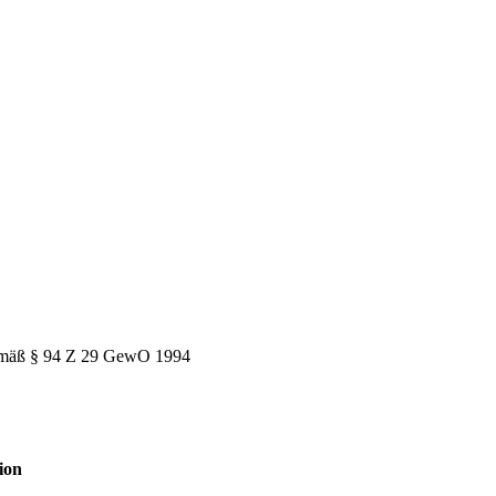
emäß § 94 Z 29 GewO 1994
ion