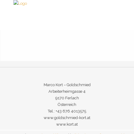
Marco Kort – Goldschmied
Arbeiterheimgasse 4
9170 Ferlach
Österreich
Tel.: +43 676 4013575
www.goldschmied-kort.at
www.kort.at